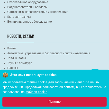
Отопительное оборудование
Водонагреватели и бойлеры
Сантехника, водоснабжение и канализация
Бытовая техника
Вентиляционное оборудование
НОВОСТИ, СТАТЬИ
Котлы
Автоматика, управление и безопасность систем отопления
Теплые полы
Трубы и арматура
Насосы
Этот сайт использует cookies
Заказать
звонок
Мы используем файлы cookie для запоминания и анализа ваших
КОНТАКТЫ
предпочтений. Продолжая пользоваться сайтом, вы соглашаетесь на
использование
файлов cookie
г. Минск, ВЦ "Экспобел", строительный рынок, павильон № 8c
г. Минск, ул. М. Лынькова, д. 35, пом. 199
0
Понятно
+375 (29) 110-46-46 (А1)
Главная
Каталог
Инфо
Избранное
Корзина: