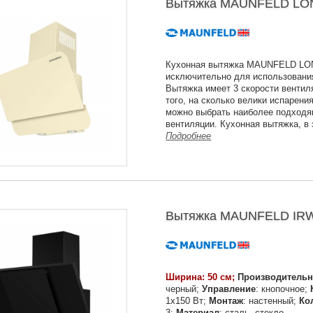
Вытяжка MAUNFELD LON
Кухонная вытяжка MAUNFELD LO
исключительно для использовани
Вытяжка имеет 3 скорости вентил
того, на сколько велики испарения
можно выбрать наиболее подход
вентиляции. Кухонная вытяжка, в
Подробнее
Вытяжка MAUNFELD IRWE
Ширина: 50 см;
Производительн
черный;
Управление
: кнопочное;
1х150 Вт;
Монтаж
: настенный;
Ко
3;
Материал
: сталь, стекло