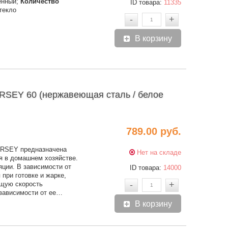
тенный;
Количество
ID товара:
11335
стекло
-
+
В корзину
SEY 60 (нержавеющая сталь / белое
789.00 руб.
RSEY предназначена
Нет на складе
я в домашнем хозяйстве.
яции. В зависимости от
ID товара:
14000
 при готовке и жарке,
-
+
ящую скорость
 зависимости от ее…
В корзину