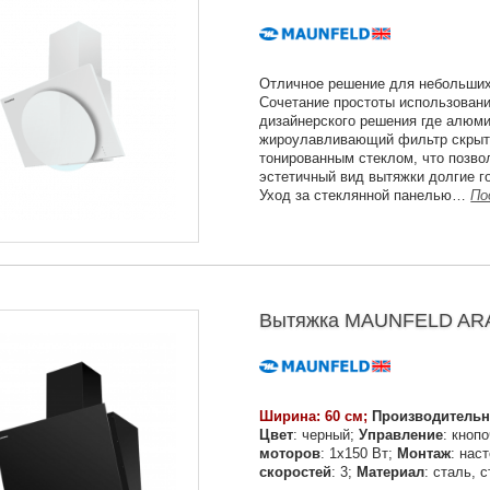
Отличное решение для небольших 
Сочетание простоты использовани
дизайнерского решения где алюм
жироулавливающий фильтр скрыт
тонированным стеклом, что позво
эстетичный вид вытяжки долгие г
Уход за стеклянной панелью…
По
Вытяжка MAUNFELD ARAK
Ширина: 60 см;
Производительн
Цвет
: черный;
Управление
: кноп
моторов
: 1х150 Вт;
Монтаж
: нас
скоростей
: 3;
Материал
: сталь, 