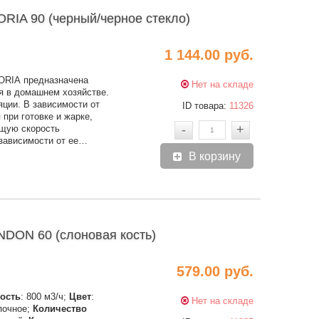
IA 90 (черный/черное стекло)
1 144.00 руб.
ORIA предназначена
Нет на складе
я в домашнем хозяйстве.
яции. В зависимости от
ID товара:
11326
 при готовке и жарке,
-
+
ящую скорость
 зависимости от ее…
В корзину
ON 60 (слоновая кость)
579.00 руб.
ость
: 800 м3/ч;
Цвет
:
Нет на складе
опочное;
Количество