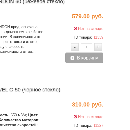
DON 60 (бежевое стекло)
579.00 руб.
NDON предназначена
Нет на складе
я в домашнем хозяйстве.
яции. В зависимости от
ID товара:
11339
 при готовке и жарке,
-
+
ящую скорость
 зависимости от ее…
В корзину
L G 50 (черное стекло)
310.00 руб.
ость
: 650 м3/ч;
Цвет
:
Нет на складе
Количество моторов
:
личество скоростей
:
ID товара:
11327