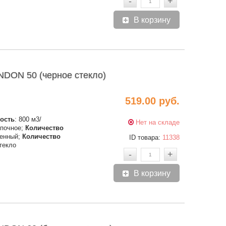
-
+
В корзину
ON 50 (черное стекло)
519.00 руб.
ость
: 800 м3/
Нет на складе
опочное;
Количество
тенный;
Количество
ID товара:
11338
стекло
-
+
В корзину