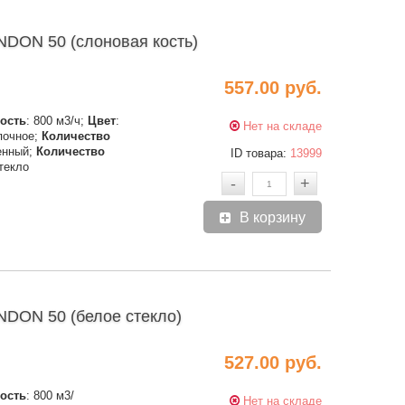
ON 50 (слоновая кость)
557.00 руб.
ость
: 800 м3/ч;
Цвет
:
Нет на складе
опочное;
Количество
тенный;
Количество
ID товара:
13999
стекло
-
+
В корзину
DON 50 (белое стекло)
527.00 руб.
ость
: 800 м3/
Нет на складе