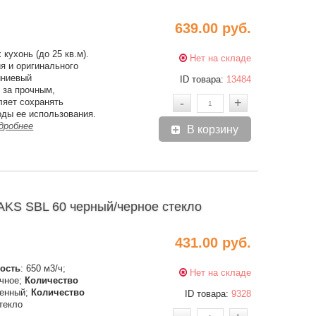
639.00 руб.
кухонь (до 25 кв.м).
Нет на складе
я и оригинального
иниевый
ID товара:
13484
 за прочным,
-
+
ляет сохранять
оды ее использования.
дробнее
В корзину
S SBL 60 черный/черное стекло
431.00 руб.
ость
: 650 м3/ч;
Нет на складе
очное;
Количество
тенный;
Количество
ID товара:
9328
стекло