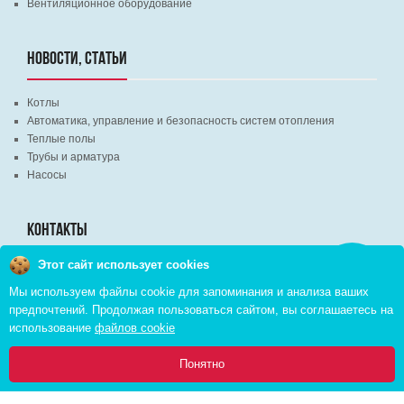
Вентиляционное оборудование
НОВОСТИ, СТАТЬИ
Котлы
Автоматика, управление и безопасность систем отопления
Теплые полы
Трубы и арматура
Насосы
КОНТАКТЫ
Этот сайт использует cookies
Заказать
г. Минск, ВЦ "Экспобел", строительный рынок, павильон № 8c
звонок
Мы используем файлы cookie для запоминания и анализа ваших
г. Минск, ул. М. Лынькова, д. 35, пом. 199
предпочтений. Продолжая пользоваться сайтом, вы соглашаетесь на
+375 (29) 110-46-46 (А1)
использование
файлов cookie
+375 (29) 373-90-16 (A1)
0
Понятно
Главная
Каталог
Инфо
Избранное
Корзина: