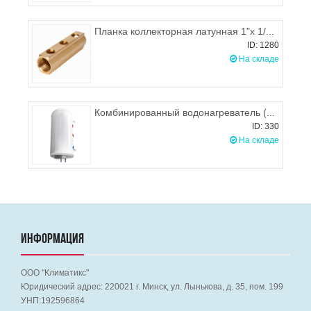
Планка коллекторная латунная 1"х 1/2 3 выхода, ProFactor PFMF258.3
ID: 1280
На складе
Комбинированный водонагреватель (бойлер) Galmet NEPTUN KOMBI 120 левый
ID: 330
На складе
ИНФОРМАЦИЯ
ООО "Климатикс"
Юридический адрес:
220021
г. Минск, ул. Лынькова, д. 35, пом. 199
УНП:192596864