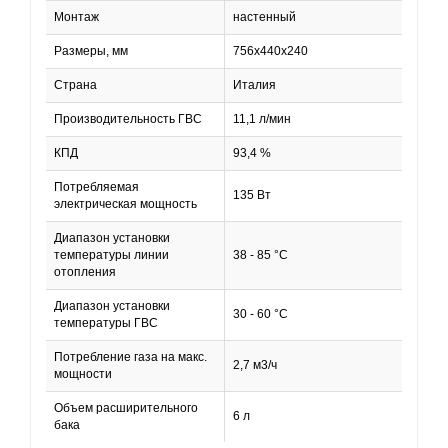
Монтаж
настенный
Размеры, мм
756х440х240
Страна
Италия
Производительность ГВС
11,1 л/мин
КПД
93,4 %
Потребляемая
135 Вт
электрическая мощность
Диапазон установки
температуры линии
38 - 85 °C
отопления
Диапазон установки
30 - 60 °C
температуры ГВС
Потребление газа на макc.
2,7 м3/ч
мощности
Объем расширительного
6 л
бака