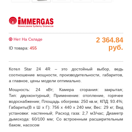
2 364.84
Нет На Складе
руб.
ID товара:
455
Котел Star 24 4R – это достойный выбор, ведь
соотношение мощности, производительности, габаритов,
а главное, цены модели оптимально.
Мощность
: 24 кВт;
Камера сгорания
: закрытая;
Тип
: двухконтурный;
Применение
: отопление, горячее
водоснабжение;
Площадь обогрева
: 250 кв.м;
КПД
: 93.4%;
Габариты
(В х Ш х Г): 756 х 440 х 240 мм;
Вес
: 29 кг;
Вид
установки
: настенный;
Расход газа
: 2,7 м3/час;
Диаметр
дымохода
: 60/100 мм;
Со встроенным
расширительным
баком, насосом