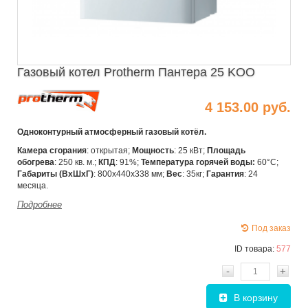
Газовый котел Protherm Пантера 25 KOO
4 153.00 руб.
Одноконтурный атмосферный газовый котёл.
Камера сгорания
: открытая;
Мощность
: 25 кВт;
Площадь
обогрева
: 250 кв. м.;
КПД
: 91%;
Температура горячей воды:
60°C;
Габариты (ВхШхГ)
: 800х440х338 мм;
Вес
: 35кг;
Гарантия
: 24
месяца.
Подробнее
Под заказ
ID товара:
577
-
+
В корзину