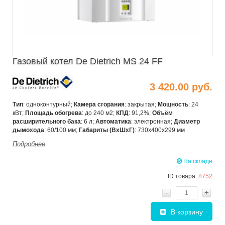
Газовый котел De Dietrich MS 24 FF
3 420.00 руб.
Тип
: одноконтурный;
Камера сгорания
: закрытая;
Мощность
: 24
кВт;
Площадь обогрева
: до 240 м2;
КПД
: 91,2%;
Объём
расширительного бака
: 6 л;
Автоматика
: электронная;
Диаметр
дымохода
: 60/100 мм;
Габариты (ВхШхГ)
: 730х400х299 мм
Подробнее
На складе
ID товара:
8752
-
+
В корзину