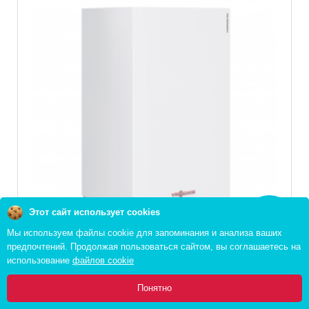
Этот сайт использует cookies
Заказать
звонок
Мы используем файлы cookie для запоминания и анализа ваших
предпочтений. Продолжая пользоваться сайтом, вы соглашаетесь на
использование
файлов cookie
Котел газовый VIESSMANN Vitopend 100 A1HB
0
Понятно
24 кВт (турбо)
Главная
Каталог
Инфо
Избранное
Корзина: