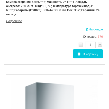
Камера сгорания
: закрытая;
Мощность
: 25 кВт;
Площадь
обогрева:
250 кв. м.;
КПД
: 91,8%;
Температура горячей воды
:
60°C;
Габариты (ВхШхГ)
: 800х440х338 мм;
Вес
: 35кг;
Гарантия
: 24
месяца.
Подробнее
На складе
ID товара:
576
-
+
В корзину