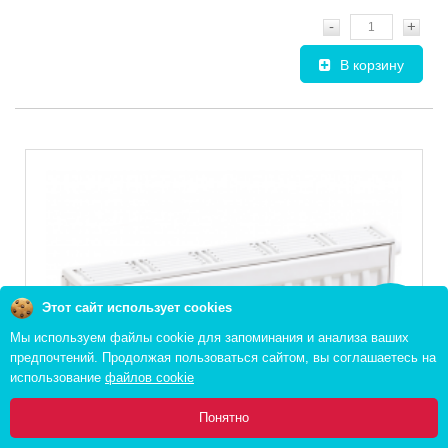
-
+
В корзину
Этот сайт использует cookies
Заказать
звонок
Мы используем файлы cookie для запоминания и анализа ваших
предпочтений. Продолжая пользоваться сайтом, вы соглашаетесь на
использование
файлов cookie
0
Понятно
Главная
Каталог
Инфо
Избранное
Корзина: