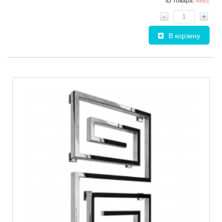
ID товара:
4881
-
+
В корзину