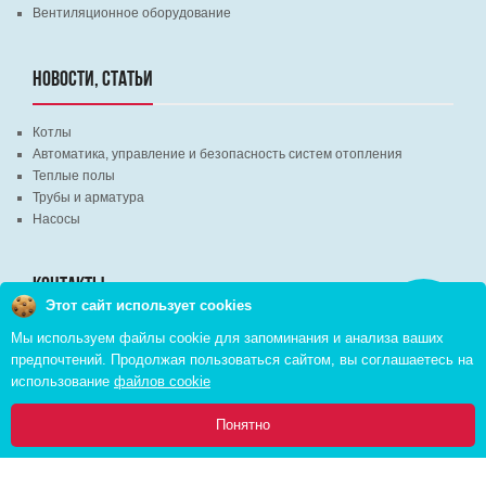
Вентиляционное оборудование
НОВОСТИ, СТАТЬИ
Котлы
Автоматика, управление и безопасность систем отопления
Теплые полы
Трубы и арматура
Насосы
КОНТАКТЫ
Этот сайт использует cookies
Заказать
звонок
Мы используем файлы cookie для запоминания и анализа ваших
г. Минск, ВЦ "Экспобел", строительный рынок, павильон № 8c
предпочтений. Продолжая пользоваться сайтом, вы соглашаетесь на
г. Минск, ул. М. Лынькова, д. 35, пом. 199
использование
файлов cookie
+375 (29) 110-46-46 (А1)
+375 (29) 373-90-16 (A1)
0
Понятно
Главная
Каталог
Инфо
Избранное
Корзина: