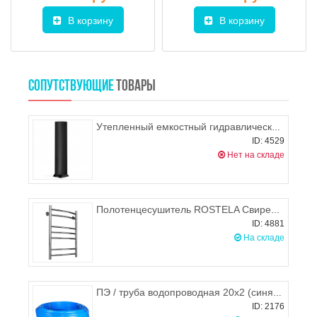
В корзину
В корзину
СОПУТСТВУЮЩИЕ
ТОВАРЫ
Утепленный емкостный гидравлический разделитель У200 Теплодар
ID: 4529
Нет на складе
Полотенцесушитель ROSTELA Свирель D (ниж. подв. 1/2") 500x700/7 мм
ID: 4881
На складе
ПЭ / труба водопроводная 20х2 (синяя), Польша
ID: 2176