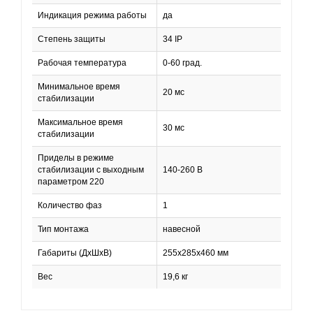
Индикация режима работы
да
Степень защиты
34 IP
Рабочая температура
0-60 град.
Минимальное время
20 мс
стабилизации
Максимальное время
30 мс
стабилизации
Приделы в режиме
стабилизации с выходным
140-260 В
параметром 220
Количество фаз
1
Тип монтажа
навесной
Габариты (ДхШхВ)
255х285х460 мм
Вес
19,6 кг