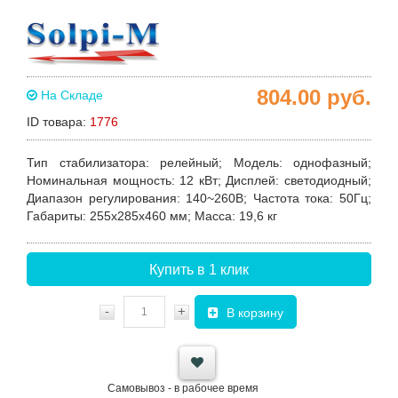
804.00
руб.
На Складе
ID товара:
1776
Тип стабилизатора
: релейный;
Модель
: однофазный;
Номинальная мощность
: 12 кВт;
Дисплей
: светодиодный;
Диапазон регулирования
: 140~260В;
Частота тока
: 50Гц;
Габариты
: 255х285х460 мм;
Масса
: 19,6 кг
Купить в 1 клик
-
+
В корзину
Самовывоз - в рабочее время