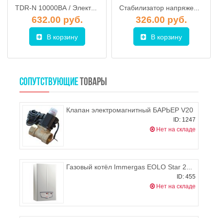
TDR-N 10000ВА / Электронно-релейный стабилизатор напряжения, SOLPI-M
Стабилизатор напряжения Solpi-M SLP-N 3000BA
632.00 руб.
326.00 руб.
В корзину
В корзину
СОПУТСТВУЮЩИЕ
ТОВАРЫ
Клапан электромагнитный БАРЬЕР V20
ID: 1247
Нет на складе
Газовый котёл Immergas EOLO Star 24 3R (в комплекте) (ДВУХКОНТУРНЫЙ, ТУРБИРОВАННЫЙ)
ID: 455
Нет на складе