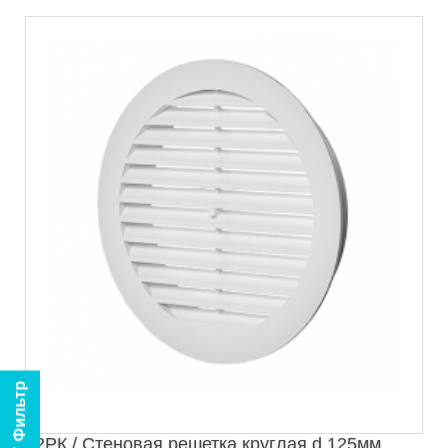
Фильтр
12РК / Стеновая решетка круглая d.125мм