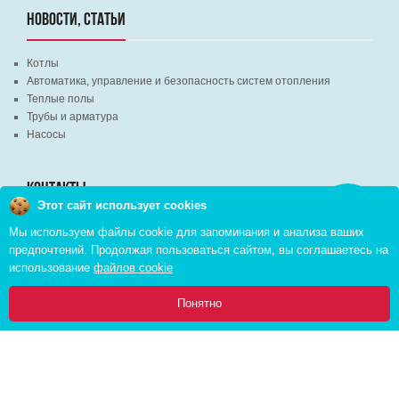
НОВОСТИ, СТАТЬИ
Котлы
Автоматика, управление и безопасность систем отопления
Теплые полы
Трубы и арматура
Насосы
КОНТАКТЫ
Этот сайт использует cookies
Заказать
звонок
Мы используем файлы cookie для запоминания и анализа ваших
г. Минск, ВЦ "Экспобел", строительный рынок, павильон № 8c
предпочтений. Продолжая пользоваться сайтом, вы соглашаетесь на
г. Минск, ул. М. Лынькова, д. 35, пом. 199
использование
файлов cookie
+375 (29) 110-46-46 (А1)
+375 (29) 373-90-16 (A1)
0
Понятно
Главная
Каталог
Инфо
Избранное
Корзина:
Copyright © 2026 pvd.by All Rights Reserved