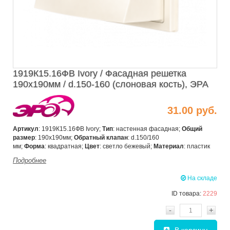
1919К15.16ФВ Ivory / Фасадная решетка
190х190мм / d.150-160 (слоновая кость), ЭРА
31.00 руб.
Артикул
: 1919К15.16ФВ Ivory;
Тип
: настенная фасадная;
Общий
размер
:
190х190мм
;
Обратный клапан
: d.150/160
мм;
Форма
: квадратная;
Цвет
: светло бежевый;
Материал
: пластик
Подробнее
На складе
ID товара:
2229
-
+
В корзину