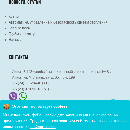
НОВОСТИ, СТАТЬИ
Котлы
Автоматика, управление и безопасность систем отопления
Теплые полы
Трубы и арматура
Насосы
КОНТАКТЫ
г. Минск, ВЦ "Экспобел", строительный рынок, павильон № 8c
г. Минск, ул. М. Лынькова, д. 35, пом. 199
+375 (29) 110-46-46 (А1)
+375 (29) 373-90-16 (A1)
Этот сайт использует cookies
Заказать
звонок
Мы используем файлы cookie для запоминания и анализа ваших
предпочтений. Продолжая пользоваться сайтом, вы соглашаетесь на
Copyright © 2026 pvd.by All Rights Reserved
использование
файлов cookie
Комплексное продвижение в интернете