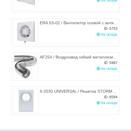
На складе
ERA 5S-02 / Вентилятор осевой с антимоск. сеткой и тяговым выкл. d.125 (сетка+цепочка)
ID: 5753
На складе
AF254 / Воздуховод гибкий металлизированный (гофра) d.254, ЭРА
ID: 5987
На складе
II-2030 UNIVERSAL / Решетка STORM разборная 200х300 мм с универсальнымым фланцем d.100-150 (КУХОННАЯ)
ID: 6594
На складе