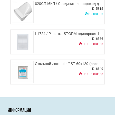
620СП16КП / Соединитель-переход для плоских воздуховодов 60х204мм / d.160мм, ЭРА 620СП16КП
ID: 5815
На складе
I-1724 / Решетка STORM одинарная 170х240 мм
ID: 6586
Нет на складе
Стальной люк Lukoff ST 60х120 (распашной)
ID: 6649
Нет на складе
ИНФОРМАЦИЯ