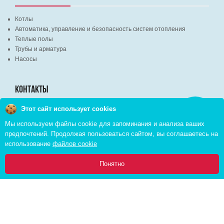
Котлы
Автоматика, управление и безопасность систем отопления
Теплые полы
Трубы и арматура
Насосы
КОНТАКТЫ
Этот сайт использует cookies
Заказать
г. Минск, ВЦ "Экспобел", строительный рынок, павильон № 8c
звонок
Мы используем файлы cookie для запоминания и анализа ваших
г. Минск, ул. М. Лынькова, д. 35, пом. 199
предпочтений. Продолжая пользоваться сайтом, вы соглашаетесь на
+375 (29) 110-46-46 (А1)
использование
файлов cookie
+375 (29) 373-90-16 (A1)
0
Понятно
Главная
Каталог
Инфо
Избранное
Корзина:
Copyright © 2026 pvd.by All Rights Reserved
Комплексное продвижение в интернете
Cоздание интернет магазина