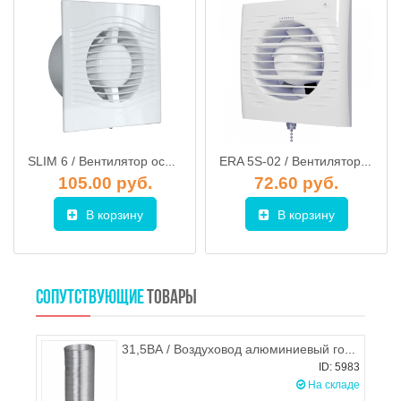
SLIM 6 / Вентилятор осевой d.150 DiCiTi
ERA 5S-02 / Вентилятор осевой с антимоск. сеткой и тяговым выкл. d.125 (сетка+цепочка)
105.00 руб.
72.60 руб.
В корзину
В корзину
СОПУТСТВУЮЩИЕ
ТОВАРЫ
31,5ВА / Воздуховод алюминиевый гофрированный (гофра) d.315, ЭРА
ID: 5983
На складе