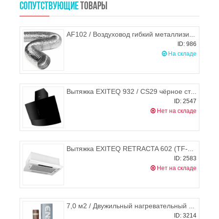
СОПУТСТВУЮЩИЕ
ТОВАРЫ
AF102 / Воздуховод гибкий металлизированный (гофра) d.102, ЭРА
ID: 986
На складе
Вытяжка EXITEQ 932 / CS29 чёрное стекло (90см)
ID: 2547
Нет на складе
Вытяжка EXITEQ RETRACTA 602 (TF-6260) inox
ID: 2583
Нет на складе
7,0 м2 / Двужильный нагревательный мат Ensto ThinMat 1120 Вт EFHTM160.7 (Финляндия)
ID: 3214