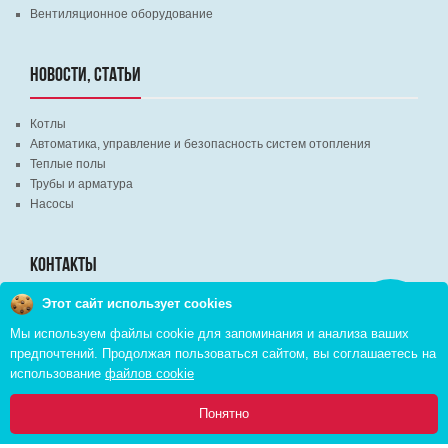
Вентиляционное оборудование
НОВОСТИ, СТАТЬИ
Котлы
Автоматика, управление и безопасность систем отопления
Теплые полы
Трубы и арматура
Насосы
КОНТАКТЫ
Этот сайт использует cookies
Заказать
г. Минск, ВЦ "Экспобел", строительный рынок, павильон № 8c
звонок
Мы используем файлы cookie для запоминания и анализа ваших
г. Минск, ул. М. Лынькова, д. 35, пом. 199
предпочтений. Продолжая пользоваться сайтом, вы соглашаетесь на
+375 (29) 110-46-46 (А1)
использование
файлов cookie
+375 (29) 373-90-16 (A1)
0
Понятно
Главная
Каталог
Инфо
Избранное
Корзина: