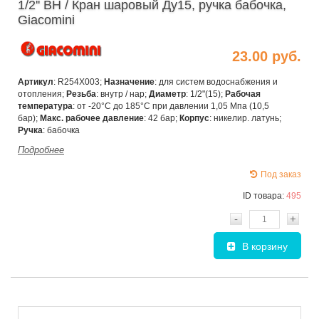
1/2'' ВН / Кран шаровый Ду15, ручка бабочка,
Giacomini
23.00 руб.
Артикул
: R254X003;
Назначение
: для систем водоснабжения и
отопления;
Резьба
: внутр / нар;
Диаметр
: 1/2"(15);
Рабочая
температура
: от -20°С до 185°С при давлении 1,05 Мпа (10,5
бар);
Макс. рабочее давление
: 42 бар;
Корпус
: никелир. латунь;
Ручка
: бабочка
Подробнее
Под заказ
ID товара:
495
-
+
В корзину