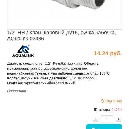
1/2" НН / Кран шаровый Ду15, ручка бабочка,
AQualink 02336
14.24 руб.
Диаметр соединения
: 1/2";
Резьба
: нар х нар;
Область
применения
: горячее водоснабжение, холодное
водоснабжение;
Температура рабочей среды
: от 0° до 100°С
Корпус
: латунь;
Рабочее давление
: 3,0 МПа;
Способ
монтажа
: горизонтальный/вертикальный
Подробнее
Под заказ
ID товара:
14734
-
+