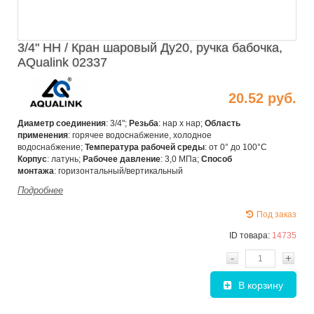
3/4" НН / Кран шаровый Ду20, ручка бабочка,
AQualink 02337
20.52 руб.
Диаметр соединения
: 3/4";
Резьба
: нар х нар;
Область
применения
: горячее водоснабжение, холодное
водоснабжение;
Температура рабочей среды
: от 0° до 100°С
Корпус
: латунь;
Рабочее давление
: 3,0 МПа;
Способ
монтажа
: горизонтальный/вертикальный
Подробнее
Под заказ
ID товара:
14735
-
+
В корзину