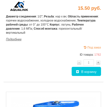
15.50 руб.
Диаметр соединения
: 1/2";
Резьба
: нар х вн;
Область применения
:
горячее водоснабжение, холодное водоснабжение;
Температура
рабочей среды
: от 0° до 100°С
Корпус
: латунь;
Рабочее
давление
: 1,6 МПа;
Способ монтажа
: горизонтальный/
вертикальный
Подробнее
Под заказ
ID товара:
1782
-
+
В корзину