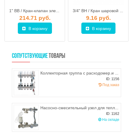
1" ВВ / Кран-клапан электромагнитный BOX-25 1" нормально открытый, UNIPUMP
3/4" ВН / Кран шаровой MINI латунный никелированный Ду20, KAS
214.71 руб.
9.16 руб.
В корзину
В корзину
СОПУТСТВУЮЩИЕ
ТОВАРЫ
Коллекторная группа c расходомер.и воздухоотводч.в сборе 1"х3/4M PROFACTOR на 3 выхода
ID: 1156
Под заказ
Насосно-смесительный узел для теплого пола в сборе PROFACTOR PF MB 840
ID: 1162
На складе