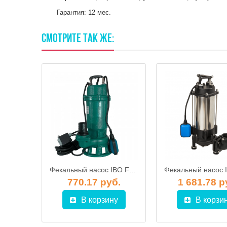
Гарантия: 12 мес.
СМОТРИТЕ
ТАК
ЖЕ:
Фекальный насос IBO MAGNUM 2900 (без поплавка)
Фекальный насос IBO FURIATKA 1500 с измельчителем
б.
770.17 руб.
1 681.78 р
у
В корзину
В корзи