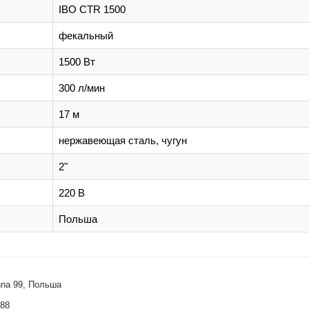
IBO CTR 1500
фекальный
1500 Вт
300 л/мин
17 м
нержавеющая сталь, чугун
2"
220 В
Польша
hna 99, Польша
488