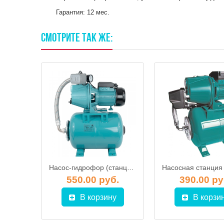
Гарантия: 12 мес.
СМОТРИТЕ
ТАК
ЖЕ:
Насосная станция Metabo HWW 4500/25 Inox
Насос-гидрофор (станция водоснабжения) Omnigena JET-100A(a) / 24 с баком 24л
б.
550.00 руб.
390.00 ру
у
В корзину
В корзи