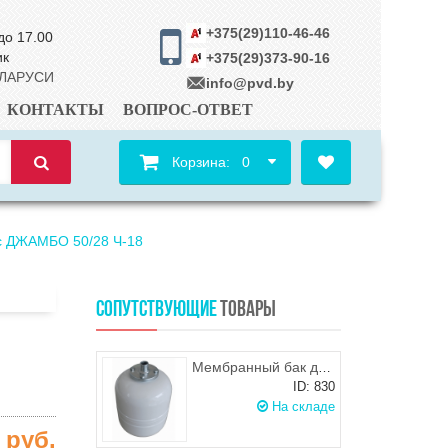
+375(29)110-46-46
до 17.00
ик
+375(29)373-90-16
ЕЛАРУСИ
info@pvd.by
КОНТАКТЫ
ВОПРОС-ОТВЕТ
Корзина:
0
с ДЖАМБО 50/28 Ч-18
СОПУТСТВУЮЩИЕ
ТОВАРЫ
Мембранный бак для ГВС и гелиосистем Wester WDV35
ID: 830
На складе
0
руб.