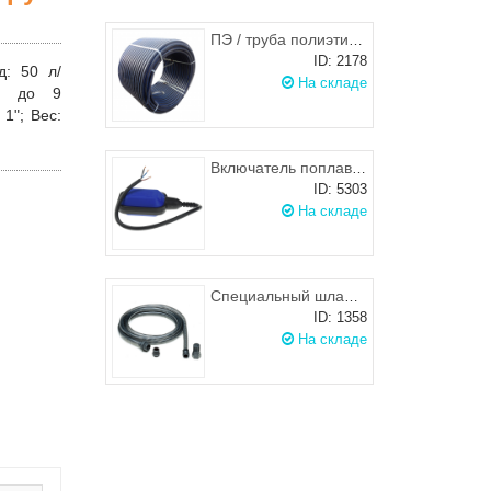
ПЭ / труба полиэтиленовая питьевая SDR17-50x2,4 черная с синей полосой, РБ
ID: 2178
д:
50 л/
На складе
до 9
1";
Вес:
Включатель поплавковый к погружным насосам Omnigena (0,5 м.п.)
ID: 5303
На складе
Специальный шланг на всасывание 1х1 дюйм и донный клапан 1 дюйм с фильтром
ID: 1358
На складе