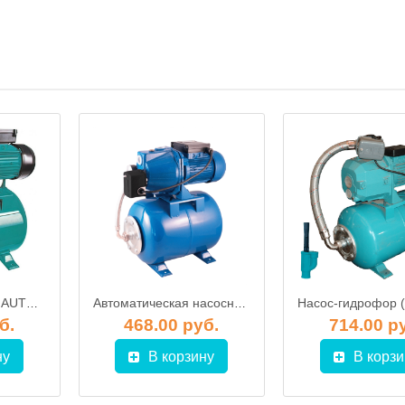
Насосная станция AUTOJSWm100, AQUOR
Автоматическая насосная станция JEMIX ATJET-60
б.
468.00 руб.
714.00 р
ну
В корзину
В корзи