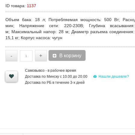
ID товара:
1137
Объем бака
: 18 л;
Потребляемая мощность:
500 Вт;
Расхо
мин;
Напряжение сети:
220-230В;
Глубина всасывания:
м;
Максимальный напор:
28 м;
Диаметр разъема соединения:
15,1 кг;
Корпус насоса:
чугун
-
+
В корзину
Самовывоз - в рабочее время
Нашли дешевле?
Доставка по Минску с 10.00 до 20.00
Доставка по РБ в течение 3-х дней