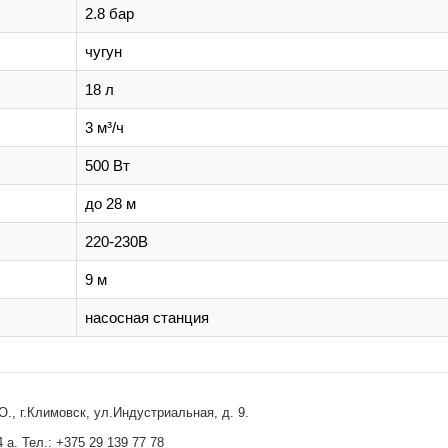
2.8 бар
чугун
18 л
3 м³/ч
500 Вт
до 28 м
220-230В
9 м
насосная станция
, г.Климовск, ул.Индустриальная, д. 9.
 а. Тел.: +375 29 139 77 78