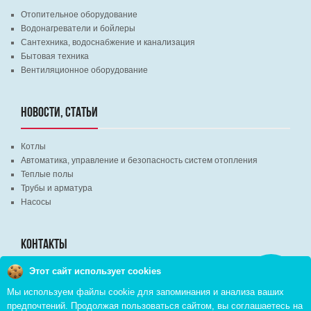
Отопительное оборудование
Водонагреватели и бойлеры
Сантехника, водоснабжение и канализация
Бытовая техника
Вентиляционное оборудование
НОВОСТИ, СТАТЬИ
Котлы
Автоматика, управление и безопасность систем отопления
Теплые полы
Трубы и арматура
Насосы
КОНТАКТЫ
Этот сайт использует cookies
Заказать
г. Минск, ВЦ "Экспобел", строительный рынок, павильон № 8c
звонок
Мы используем файлы cookie для запоминания и анализа ваших
г. Минск, ул. М. Лынькова, д. 35, пом. 199
предпочтений. Продолжая пользоваться сайтом, вы соглашаетесь на
+375 (29) 110-46-46 (А1)