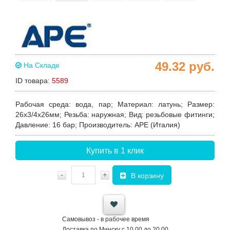
49.32
руб.
На Складе
ID товара:
5589
Рабочая среда:
вода, пар;
Материал:
латунь;
Размер:
26х3/4х26мм;
Резьба:
наружная;
Вид:
резьбовые фитинги;
Давление:
16 бар;
Производитель:
APE (Италия)
Купить в 1 клик
-
+
В корзину
Самовывоз - в рабочее время
Доставка по Минску с 10.00 до 20.00