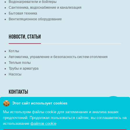
Водонагреватели и бойлеры
Сантехника, водоснабжение и канализация
Бытовая техника
Вентиляционное оборудование
НОВОСТИ, СТАТЬИ
Котлы
Автоматика, управление и безопасность систем отопления
Теплые полы
Трубы и арматура
Насосы
КОНТАКТЫ
Этот сайт использует cookies
Заказать
г. Минск, ВЦ "Экспобел", строительный рынок, павильон № 8c
звонок
Мы используем файлы cookie для запоминания и анализа ваших
г. Минск, ул. М. Лынькова, д. 35, пом. 199
предпочтений. Продолжая пользоваться сайтом, вы соглашаетесь на
+375 (29) 110-46-46 (А1)
использование
файлов cookie
+375 (29) 373-90-16 (A1)