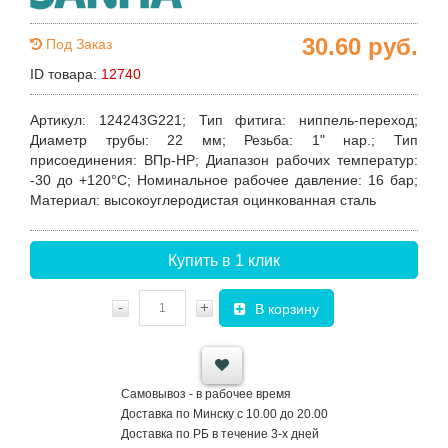
30.60
руб.
Под Заказ
ID товара:
12740
Артикул
: 124243G221;
Тип фитига
: ниппель-переход;
Диаметр трубы
: 22 мм;
Резьба
: 1" нар.;
Тип
присоединения
: ВПр-НР;
Диапазон рабочих температур
:
-30 до +120°С;
Номинальное рабочее давление
: 16 бар;
Материал
: высокоуглеродистая оцинкованная сталь
Купить в 1 клик
-
+
В корзину
Самовывоз - в рабочее время
Доставка по Минску с 10.00 до 20.00
Доставка по РБ в течение 3-х дней