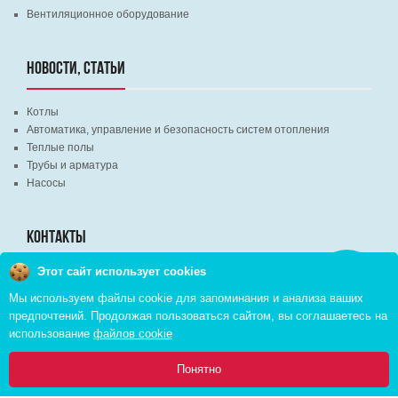
Вентиляционное оборудование
НОВОСТИ, СТАТЬИ
Котлы
Автоматика, управление и безопасность систем отопления
Теплые полы
Трубы и арматура
Насосы
КОНТАКТЫ
Этот сайт использует cookies
Заказать
г. Минск, ВЦ "Экспобел", строительный рынок, павильон № 8c
звонок
Мы используем файлы cookie для запоминания и анализа ваших
г. Минск, ул. М. Лынькова, д. 35, пом. 199
предпочтений. Продолжая пользоваться сайтом, вы соглашаетесь на
+375 (29) 110-46-46 (А1)
использование
файлов cookie
+375 (29) 373-90-16 (A1)
0
Понятно
Главная
Каталог
Инфо
Избранное
Корзина: